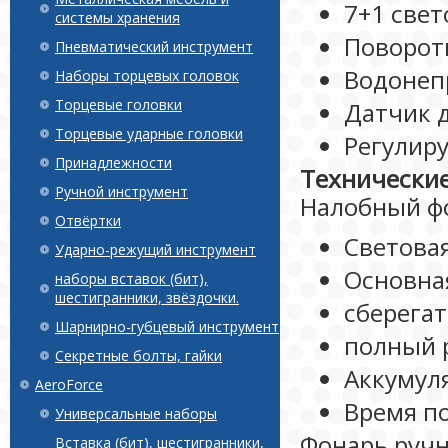
7+1 све
системы хранения
Поворот
Пневматический инструмент
Водонеп
Наборы торцевых головок
Торцевые головки
Датчик 
Торцевые ударные головки
Регулиру
Принадлежности
Технические
Ручной инструмент
Налобный ф
Отвёртки
Светова
Ударно-режущий инструмент
Основная
наборы вставок (бит),
шестигранники, звёздочки.
сберегат
Шарнирно-губцевый инструмент
полный р
Секретные болты, гайки
Аккумуля
AeroForce
Время по
Универсальные наборы
Фонарь ручн
Вставка (бит), шестигранники,