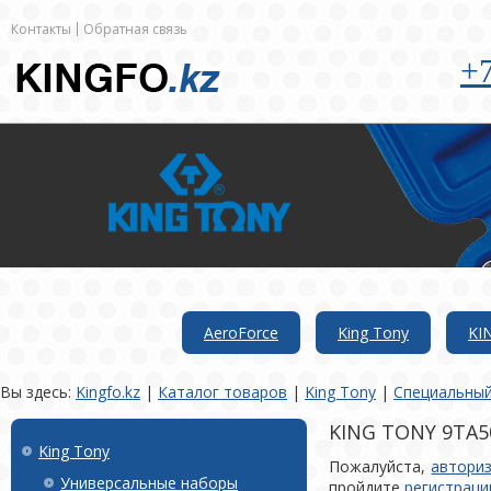
Контакты
Обратная связь
+7
AeroForce
King Tony
KI
Вы здесь:
Kingfo.kz
|
Каталог товаров
|
King Tony
|
Специальный
KING TONY 9TA5
King Tony
Пожалуйста,
автори
Универсальные наборы
пройдите
регистрац