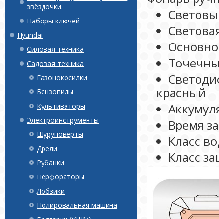
звёздочки.
Световы
Наборы ключей
Светова
Hyundai
Основной
Силовая техника
Точечный
Садовая техника
Светоди
Газонокосилки
красный
Бензопилы
Аккумуля
Культиваторы
Электроинструменты
Время за
Шуруповерты
Класс в
Дрели
Класс за
Рубанки
Перфораторы
Лобзики
Полировальная машина