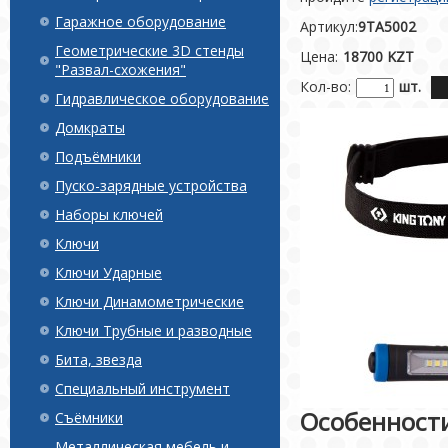
Гаражное оборудование
Артикул:
9TA5002
Геометрические 3D стенды
Цена:
18700 KZT
"Развал-схожения"
Кол-во:
шт.
Гидравлическое оборудование
Домкраты
Подъёмники
Пуско-зарядные устройства
Наборы ключей
Ключи
Ключи Ударные
Ключи Динамометрические
Ключи Трубные и разводные
Бита, звезда
Специальный инструмент
Особенност
Съёмники
Металлическая мебель и