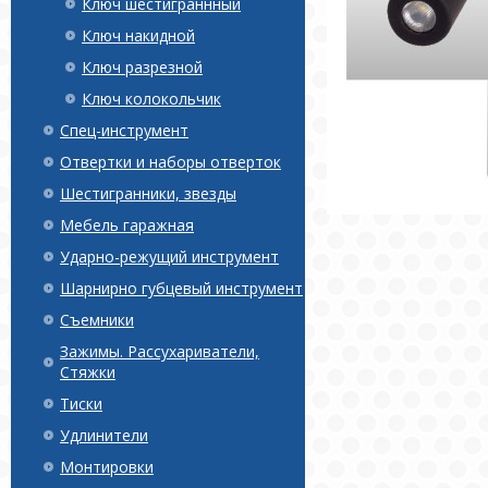
Ключ шестиграннный
Ключ накидной
Ключ разрезной
Ключ колокольчик
Спец-инструмент
Отвертки и наборы отверток
Шестигранники, звезды
Мебель гаражная
Ударно-режущий инструмент
Шарнирно губцевый инструмент
Съемники
Зажимы. Рассухариватели,
Стяжки
Тиски
Удлинители
Монтировки