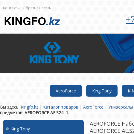
Контакты
Обратная связь
+7
AeroForce
King Tony
KI
Вы здесь:
Kingfo.kz
|
Каталог товаров
|
AeroForce
|
Универсаль
предметов. AEROFORCE AE.S24–1.
AEROFORCE Набо
King Tony
AEROFORCE AE.S2