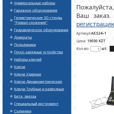
Универсальные наборы
Пожалуйста
Гаражное оборудование
Ваш заказ.
Геометрические 3D стенды
регистраци
"Развал-схожения"
Гидравлическое оборудование
Артикул:
AE.S24–1
Домкраты
Цена:
19030 KZT
Подъёмники
Кол-во:
шт.
Пуско-зарядные устройства
Наборы ключей
Ключи
Ключи Ударные
Ключи Динамометрические
Ключи Трубные и разводные
Бита, звезда
Специальный инструмент
Съёмники